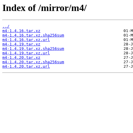
Index of /mirror/m4/
../
m4-1.4.16.tar.xz
m4-1.4.16.tar.xz.sha256sum
m4-1.4.16.tar.xz.url
m4-1.4.19.tar.xz
m4-1.4.19.tar.xz.sha256sum
m4-1.4.19.tar.xz.url
m4-1.4.20.tar.xz
m4-1.4.20.tar.xz.sha256sum
m4-1.4.20.tar.xz.url